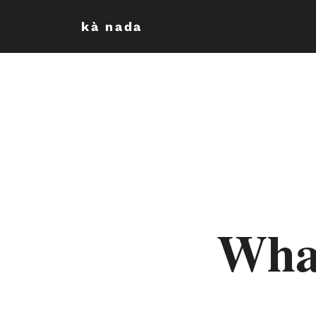
kà nada
Wha